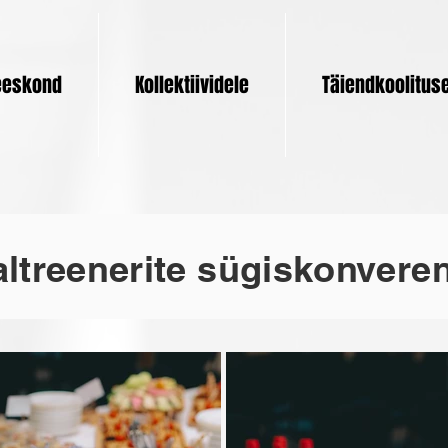
eskond
Kollektiividele
Täiendkoolitus
ltreenerite sügiskonvere