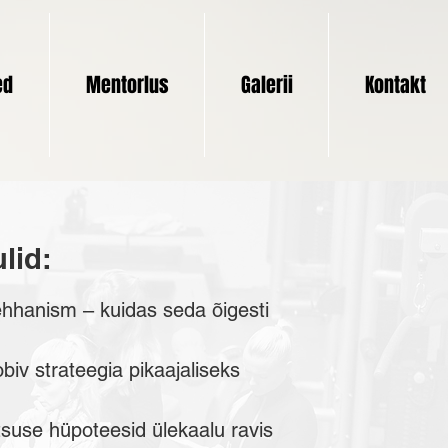
ed
Mentorlus
Galerii
Kontakt
lid:
ehhanism – kuidas seda õigesti
obiv strateegia pikaajaliseks
.
tentsuse hüpoteesid ülekaalu ravis