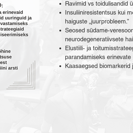
Ravimid vs toidulisandid ül
Insuliiniresistentsus kui 
haiguste „juurprobleem.”
Seosed südame-veresoonk
neurodegeneratiivsete haig
Elustiili- ja toitumisstrate
parandamiseks erinevate k
Kaasaegsed biomarkerid j