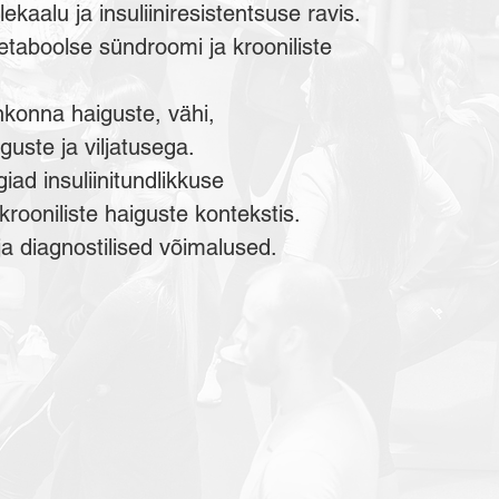
ekaalu ja insuliiniresistentsuse ravis.
metaboolse sündroomi ja krooniliste
onna haiguste, vähi,
uste ja viljatusega.
egiad insuliinitundlikkuse
rooniliste haiguste kontekstis.
a diagnostilised võimalused.