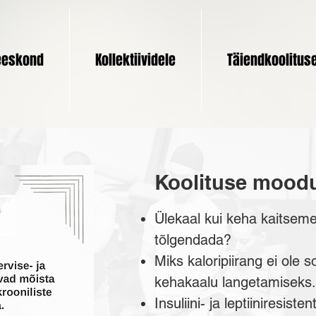
eskond
Kollektiividele
Täiendkoolitus
Koolituse moodu
Ülekaal kui keha kaitsem
tõlgendada?
Miks kaloripiirang ei ole s
kehakaalu langetamiseks
Insuliini- ja leptiiniresis