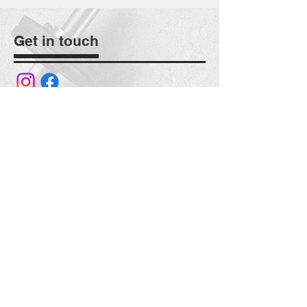
Get in touch
+372 55632211
info@corpus.ee
Corpus Koolituset OÜ
Pöoris 22-62, Tallinn 12618
Reg. no.
16849401
Swedbank AS:
IBAN: EE062200221084358515
Not subject to VAT