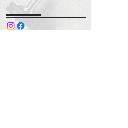
+372 55632211
info@corpus.ee
Corpus Koolituset OÜ
Pöoris 22-62, Tallinn 12618
Reg. no.
16849401
Swedbank AS:
IBAN: EE062200221084358515
Not subject to VAT